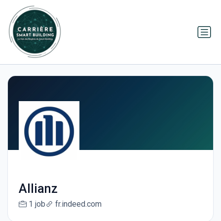
Allianz
1 job
fr.indeed.com