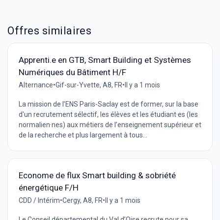
Offres similaires
Apprenti.e en GTB, Smart Building et Systèmes
Numériques du Bâtiment H/F
Alternance
•
Gif-sur-Yvette, A8, FR
•
Il y a 1 mois
La mission de l’ENS Paris-Saclay est de former, sur la base
d'un recrutement sélectif, les élèves et les étudiant·es (les
normalien·nes) aux métiers de l’enseignement supérieur et
de la recherche et plus largement à tous...
Econome de flux Smart building & sobriété
énergétique F/H
CDD / Intérim
•
Cergy, A8, FR
•
Il y a 1 mois
Le Conseil départemental du Val d’Oise recrute pour sa