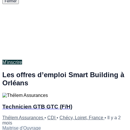
Fermer
Inscrivez vous à la newsletter
Recevez chaque mois un condensé de l'essentiel : insights
marché, conseils carrière, actualités clés du secteur,
sélection d'opportunités et offres recommandables (prime de
700 € à la clé).
Pas de spam, uniquement ce qui compte pour rester
informé.e.
M'inscrire
Les offres d’emploi Smart Building à
Orléans
Technicien GTB GTC (F/H)
Thélem Assurances
•
CDI
•
Chécy, Loiret, France
•
Il y a 2
mois
Maitrise d'Ouvrage